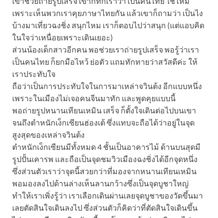
เขาช่วยถ่ายรูปเสร็จ เขาก็ทักเราว่า เป็นคนไทย ใช่ไหม
เพราะเห็นพวกเราคุยภาษาไทยกัน แล้วเขาก็ถามว่า เป็นไง
บ้างมาเที่ยวฉงชิ่ง สนุกไหม เราก็ตอบไปว่าสนุก (แต่แอบคิด
ในใจว่าเหนื่อยเพราะเดินเยอะ)
ส่วนน้องเด็กสาวอีกคน พอช่วยเราถ่ายรูปเสร็จ พอรู้ว่าเรา
เป็นคนไทย ก็ยกมือไหว้ ย่อตัว แถมทักทายว่าสวัสดีค่ะ ให้
เราประทับใจ
ถือว่าเป็นการประทับใจในการมาเหล่าจวินต้ง อีกแบบหนึ่ง
เพราะในเมืองไม่เจอคนจีนมาทัก และพูดคุยแบบนี้
พอถ่ายรูปหนานเทียนเหมิน เสร็จ ก็ตั้งใจเดินต่อไปบนเขา
จนถึงตำหนักเง็กเซียนฮ่องเต้ ซึ่งแทบจะถือได้ว่าอยู่ในจุด
สูงสุดของเหล่าจวินต้ง
ตำหนักเง็กเซียนมีทั้งหมด 4 ชั้นเป็นอาคารไม้ ด้านบนสุดมี
รูปปั้นเคารพ และถือเป็นจุดชมวิวเมืองฉงชิ่งได้อีกจุดหนึ่ง
ซึ่งส่วนตัวเราว่าจุดนี้สวยกว่าที่มองจากหนานเทียนเหมิน
พอมองลงไปด้านล่างเห็นลานกว้างซึ่งเป็นจุดบูชาใหญ่
ทำให้เราเพิ่งรู้ว่า เราเลือกเดินผ่านเลยจุดบูชาของวัดขึ้นมา
เลยตัดสินใจเดินลงไป ซึ่งส่วนตัวก็คิดว่าที่ตัดสินใจเดินขึ้น