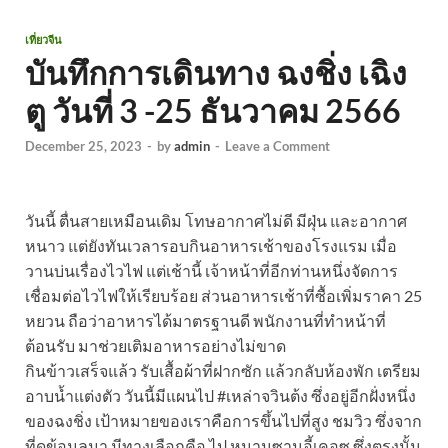
เที่ยวจีน
บันทึกการเดินทาง ฉงชิ่ง เฉิง
ตู วันที่ 3 -25 ธันวาคม 2566
December 25, 2023
-
by
admin
-
Leave a Comment
วันนี้ ตื่นสายเหมือนเดิม โทษอากาศไม่ดี มีฝุ่น และอากาศ
หนาว แต่ยังทันเวลารอบกินอาหารเช้าของโรงแรม เมื่อ
วานบ่นเรื่องไวไฟ แต่เช้านี้ เจ้าหน้าที่อีกท่านหนึ่งจัดการ
เชื่อมต่อไวไฟให้เรียบร้อย ส่วนอาหารเช้าที่ซื้อเพิ่มราคา 25
หยวน ถือว่าอาหารได้มาตรฐานดี พนักงานที่ทำหน้าที่
ต้อนรับ มาช่วยเติมอาหารอย่างไม่ขาด
กินข้าวเสร็จแล้ว รับเสื้อผ้าที่ฝากซัก แล้วกลับห้องพัก เตรียม
อาบน้ำแต่งตัว วันนี้มีแผนไป #เหล่าจวินต้ง ซึ่งอยู่อีกฝั่งหนึ่ง
ของฉงชิ่ง เป้าหมายของเราคือการขึ้นไปที่สูง ชมวิว ซึ่งจาก
ที่ดูข้อมูลมา มีทางเลือกคือ ไป หนานซานอี้เคอซู ซึ่งตรงนั้น