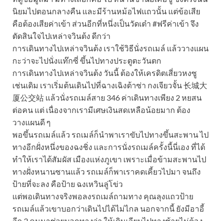
นิยมไปตอนกลางคืน และมีร้านหม้อไฟแถวนั้น แต่ข้อเสีย
คือต้องเสียค่าเข้า ส่วนอีกที่หนึ่งเป็นวัดเต๋า #ฟรีค่าเข้า จึง
ตัดสินใจไปเหล่าจวินต้ง ดีกว่า
การเดินทางไปเหล่าจวินต้ง เราใช้วิธีนั่งรถเมล์ แล้ววางแผน
กะว่าจะไปนั่งแท๊กซี่ ขึ้นไปทางประตูตะวันตก
การเดินทางไปเหล่าจวินต้ง วันนี้ ต้องให้เครดิตเสี่ยวหงซู
เช่นเดิม เราเริ่มต้นเดินไปที่ฉางเฉิงต้าซ่า กงเจียวจั้น 长城大
厦公交站 แล้วนั่งรถเมล์สาย 346 ค่าเดินทางเพียง 2 หยสน
ต่อคน แต่ เนื่องจากเรามีเศษเงินสดเหลือน้อยมาก ต้อง
วางแผนดี ๆ
พอขึ้นรถเมล์แล้ว รถเมล์ก็นำพาเราขับไปทางขึ้นสะพาน ไป
ทางอีกฝั่งหนึ่งของฉงชิ่ง และการนั่งรถเมล์ครั้งนี้นี่เอง ที่ได้
ทำให้เราได้สัมผัส เมืองแห่งภูเขา เพราะเมื่อข้ามสะพานไป
ทางฝั่งหนานซานแล้ว รถเมล์ก็พาเราคดเคี้ยวไปมา จนถึง
ป้ายที่จะลง คือป้าย ฉงเหวินลู่โข่ว
แต่พอเดินทางจริงพอลงรถเมล์ถามทาง คุณลุงแถวป้าย
รถเมล์แล้วเขาบอกว่าเดินไปได้ไม่ไกล นอกจากนี้ ยังมีอาอี้
อีก 2 คนมาช่วยบอกทางว่า ให้เดินเลียบไปทางซ้ายไม่ต้อง