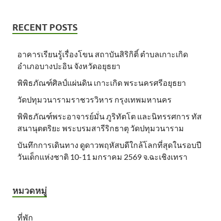
RECENT POSTS
อาคารเรียนรู้เรื่องโขน สถาบันสิริกิติ์ ตำบลเกาะเกิด
อำเภอบางปะอิน จังหวัดอยุธยา
พิพิธภัณฑ์ศิลป์แผ่นดิน เกาะเกิด พระนครศรีอยุธยา
วัดปทุมวนารามราชวรวิหาร กรุงเทพมหานคร
พิพิธภัณฑ์พระอาจารย์มั่น ภูริทัตโต และนิทรรศการ ทัส
สนานุตตริยะ พระบรมสารีริกธาตุ วัดปทุมวนาราม
บันทึกการเดินทาง ดูดาวพฤหัสบดีใกล้โลกที่สุดในรอบปี
วันเด็กแห่งชาติ 10-11 มกราคม 2569 จ.ฉะเชิงเทรา
หมวดหมู่
ที่พัก