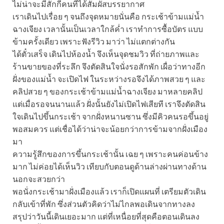
ไม่น่าจะมีสักกี่คนที่ได้สัมผัสบรรยากาศ
เราเดินไปเรื่อย ๆ จนถึงจุดหมายนั่นคือ กระเช้าข้ามแม่น้ำ
ฉางเจียง เวลานั้นเป็นเวลาใกล้ค่ำ เราทำการซื้อบัตร แบบ
ข้ามครั้งเดียว เพราะฟังรีวิว มาว่า ไม่แตกต่างกัน
ได้ตั๋วเสร็จ เดินไปห้องน้ำ จึงเห็นจุดชมวิว ที่ถ่ายภาพและ
ร้านขายของที่ระลึก จึงตัดสินใจนั่งรอสักพัก เผื่อว่าทางอีก
ฝั่งของแม่น้ำ จะเปิดไฟ ในระหว่างรอจึงได้ภาพสวย ๆ และ
คลิปสวย ๆ ของกระเช้าข้ามแม่น้ำฉางเจียง มาหลายคลิป
แต่เมื่อรอจนนานแล้ว ฝั่งนั้นยังไม่เปิดไฟเสียที เราจึงตัดสิน
ใจเดินไปขึ้นกระเช้า จากฝั่งหนานซาน ซึ่งมีคิวคนรอขึ้นอยู่
พอสมควร แต่เชื่อได้ว่าน่าจะน้อยกว่าการข้ามจากฝั่งเมือง
มา
ความรู้สึกของการขึ้นกระเช้านั้น เฉย ๆ เพราะคนค่อนข้าง
มาก ไม่ค่อยได้เห็นวิว เทียบกับตอนดูด้านล่างผ่านทางด้าน
นอกจะสวยกว่า
พอนั่งกระเช้ามาฝั่งเมืองแล้ว เราก็เปิดแผนที่ เตรียมตัวเดิน
กลับเข้าที่พัก ซึ่งส่วนตัวคิดว่าไม่ไกลพอเดินจากทางลง
สรุปว่าวันนี้เดินเยอะมาก แต่ที่เหนื่อยที่สุดคือตอนเดินลง