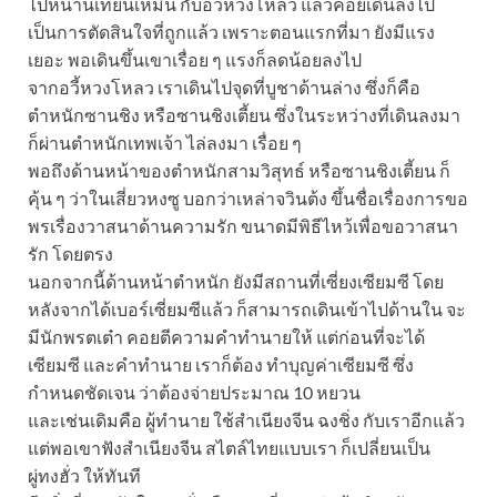
ไปหนานเทียนเหมิน กับอวี้หวงโหลว แล้วค่อยเดินลงไป
เป็นการตัดสินใจที่ถูกแล้ว เพราะตอนแรกที่มา ยังมีแรง
เยอะ พอเดินขึ้นเขาเรื่อย ๆ แรงก็ลดน้อยลงไป
จากอวี้หวงโหลว เราเดินไปจุดที่บูชาด้านล่าง ซึ่งก็คือ
ตำหนักซานชิง หรือซานชิงเตี้ยน ซึ่งในระหว่างที่เดินลงมา
ก็ผ่านตำหนักเทพเจ้า ไล่ลงมา เรื่อย ๆ
พอถึงด้านหน้าของตำหนักสามวิสุทธ์ หรือซานชิงเตี้ยน ก็
คุ้น ๆ ว่าในเสี่ยวหงซู บอกว่าเหล่าจวินต้ง ขึ้นชื่อเรื่องการขอ
พรเรื่องวาสนาด้านความรัก ขนาดมีพิธีไหว้เพื่อขอวาสนา
รัก โดยตรง
นอกจากนี้ด้านหน้าตำหนัก ยังมีสถานที่เซี่ยงเซียมซี โดย
หลังจากได้เบอร์เซี่ยมซีแล้ว ก็สามารถเดินเข้าไปด้านใน จะ
มีนักพรตเต๋า คอยตีความคำทำนายให้ แต่ก่อนที่จะได้
เซียมซี และคำทำนาย เราก็ต้อง ทำบุญค่าเซียมซี ซึ่ง
กำหนดชัดเจน ว่าต้องจ่ายประมาณ 10 หยวน
และเช่นเดิมคือ ผู้ทำนาย ใช้สำเนียงจีน ฉงชิ่ง กับเราอีกแล้ว
แต่พอเขาฟังสำเนียงจีน สไตล์ไทยแบบเรา ก็เปลี่ยนเป็น
ผู่ทงฮั่ว ให้ทันที