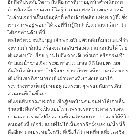
อีกสิ่งที่ประทับใจเรา นั่นคือ การที่เราอยู่หน้าตำหนักเทพ
ตำหนักหนึ่ง ตอนแรกก็ไม่รู้ว่าเป็นเทพอะไร แต่พอเงยหน้า
ไปอ่านเจอว่าเป็น เจินอู่ต้าตี้ หรือเจ้าพ่อเสือ แห่งเขาบู๊ตึ๊ง ซึ่ง
เราเคารพอยู่ พอมาได้เจอที่นี่ ก็รู้สึกว่าเป็นวาสนาเล็ก ๆ ว่า
ได้เจอท่านด้วยที่นี่
พอไหว้พระ จนอิ่มบุญแล้ว พอเตรียมตัวกลับ ก็มองแผนที่ว่า
จะหาแท๊กซี่กลับ หรือจะเดินกลับ พอเห็นว่าเดินกลับได้ โดย
เดินลงเขาไปเรื่อย ๆ จนไปถึง ฉางเจียงซั่วเต้า หรือกระเช้า
ข้ามแม่น้ำฉางเจียง ระยะทางประมาณ 2 กิโลเมตร เลย
ตัดสินใจเดินลงเขาไปเรื่อย ๆ ผ่านเส้นทางที่หากคนต้องการ
เดินขึ้นเขา ก็สามารถเดินผ่านทางที่เราเดินลงมาได้
ระหว่างทาง เห็นซุ้มหมอดู เป็นระยะ ๆ พร้อมกับการเดิน
สวนคนที่เดินขึ้นมา
เดินจนพ้นอาณาเขตวัด เข้าสู่เขตบ้านคน จนทำให้เราเห็น
ว่าฉงชิ่งที่แท้จริงเป็นแบบไหน เพราะระหว่างทางเราเห็น
บ้าน ตลาด รวมไปถึง สถานที่เล่นไพ่นกกระจอก และวิถีชีวิต
คนฉงชิ่งที่แท้จริง แบบที่ไม่ได้เห็นจากอีกฝั่งของแม่น้ำ นี่ก็
คืออีกความประทับใจหนึ่ง ที่เชื่อได้ว่า คนที่มาเที่ยวฉงชิ่ง