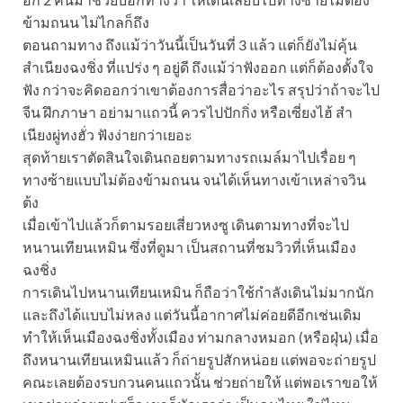
ข้ามถนน ไม่ไกลก็ถึง
ตอนถามทาง ถึงแม้ว่าวันนี้เป็นวันที่ 3 แล้ว แต่ก็ยังไม่คุ้น
สำเนียงฉงชิ่ง ที่แปร่ง ๆ อยู่ดี ถึงแม้ว่าฟังออก แต่ก็ต้องตั้งใจ
ฟัง กว่าจะคิดออกว่าเขาต้องการสื่อว่าอะไร สรุปว่าถ้าจะไป
จีน ฝึกภาษา อย่ามาแถวนี้ ควรไปปักกิ่ง หรือเซี่ยงไฮ้ สำ
เนียงผู่ทงฮั่ว ฟังง่ายกว่าเยอะ
สุดท้ายเราตัดสินใจเดินถอยตามทางรถเมล์มาไปเรื่อย ๆ
ทางซ้ายแบบไม่ต้องข้ามถนน จนได้เห็นทางเข้าเหล่าจวิน
ต้ง
เมื่อเข้าไปแล้วก็ตามรอยเสี่ยวหงซู เดินตามทางที่จะไป
หนานเทียนเหมิน ซึ่งที่ดูมา เป็นสถานที่ชมวิวที่เห็นเมือง
ฉงชิ่ง
การเดินไปหนานเทียนเหมิน ก็ถือว่าใช้กำลังเดินไม่มากนัก
และถึงได้แบบไม่หลง แต่วันนี้อากาศไม่ค่อยดีอีกเช่นเดิม
ทำให้เห็นเมืองฉงชิ่งทั้งเมือง ท่ามกลางหมอก (หรือฝุ่น) เมื่อ
ถึงหนานเทียนเหมินแล้ว ก็ถ่ายรูปสักหน่อย แต่พอจะถ่ายรูป
คณะเลยต้องรบกวนคนแถวนั้น ช่วยถ่ายให้ แต่พอเราขอให้