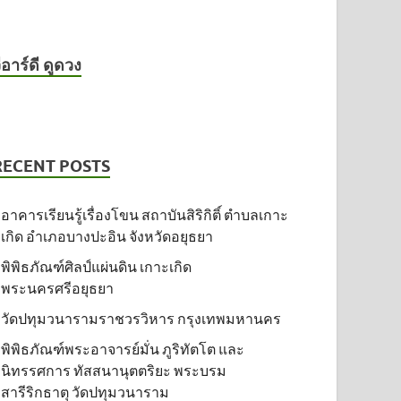
ีอาร์ดี ดูดวง
RECENT POSTS
อาคารเรียนรู้เรื่องโขน สถาบันสิริกิติ์ ตำบลเกาะ
เกิด อำเภอบางปะอิน จังหวัดอยุธยา
พิพิธภัณฑ์ศิลป์แผ่นดิน เกาะเกิด
พระนครศรีอยุธยา
วัดปทุมวนารามราชวรวิหาร กรุงเทพมหานคร
พิพิธภัณฑ์พระอาจารย์มั่น ภูริทัตโต และ
นิทรรศการ ทัสสนานุตตริยะ พระบรม
สารีริกธาตุ วัดปทุมวนาราม