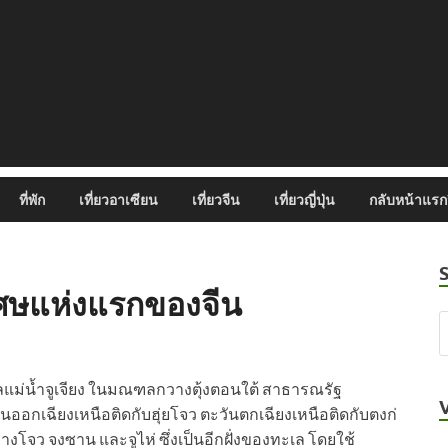
ที่พัก
เที่ยวอาเซียน
เที่ยวจีน
เที่ยวญี่ปุ่น
กลับหน้าแรกว
ิเศษแห่งแรกของจีน
ทะเลแม่น้ำจูเจียง ในมณฑลกวางตุ้งตอนใต้ สาธารณรัฐ
ออกเฉียงเหนือติดกับฮุ่ยโจว ตะวันตกเฉียงเหนือติดกับตงก่
โจว จงซาน และจูไห่ ซึ่งเป็นอีกฝั่งของทะเล โดยใช้