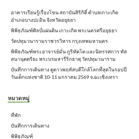
อาคารเรียนรู้เรื่องโขน สถาบันสิริกิติ์ ตำบลเกาะเกิด
อำเภอบางปะอิน จังหวัดอยุธยา
พิพิธภัณฑ์ศิลป์แผ่นดิน เกาะเกิด พระนครศรีอยุธยา
วัดปทุมวนารามราชวรวิหาร กรุงเทพมหานคร
พิพิธภัณฑ์พระอาจารย์มั่น ภูริทัตโต และนิทรรศการ ทัส
สนานุตตริยะ พระบรมสารีริกธาตุ วัดปทุมวนาราม
บันทึกการเดินทาง ดูดาวพฤหัสบดีใกล้โลกที่สุดในรอบปี
วันเด็กแห่งชาติ 10-11 มกราคม 2569 จ.ฉะเชิงเทรา
หมวดหมู่
ที่พัก
บันทึกการเดินทาง
พิพิธภัณฑ์