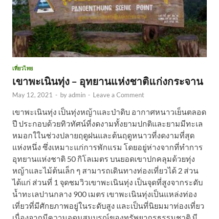
เที่ยวไทย
เขาพะเนินทุ่ง – อุทยานแห่งชาติแก่งกระจาน
May 12, 2021
-
by
admin
-
Leave a Comment
เขาพะเนินทุ่ง เป็นทุ่งหญ้าและป่าดิบ อากาศหนาวเย็นตลอด
ปี ประกอบด้วยทิวทัศน์ที่งดงามทั้งยามปกติและยามมีทะเล
หมอกใในช่วงปลายฤดูฝนและต้นฤดูหนาวที่งดงามที่สุด
แห่งหนึ่ง ซึ่งเหมาะแก่การพักแรม โดยอยู่ห่างจากที่ทำการ
อุทยานแห่งชาติ 50 กิโลเมตร บนยอดเขาปกคลุมด้วยทุ่ง
หญ้าและไม้ต้นเล็ก ๆ สามารถเดินทางท่องเที่ยวได้ 2 ส่วน
ได้แก่ ส่วนที่ 1 จุดชมวิวเขาพะเนินทุ่ง เป็นจุดที่สูงจากระดับ
น้ำทะเลปานกลาง 900 เมตร เขาพะเนินทุ่งเป็นแหล่งท่อง
เที่ยวที่มีศักยภาพอยู่ในระดับสูง และเป็นที่นิยมมาท่องเที่ยว
เนื่องจากมีความอุดมสมบูรณ์ของทรัพยากรธรรมชาติ มี