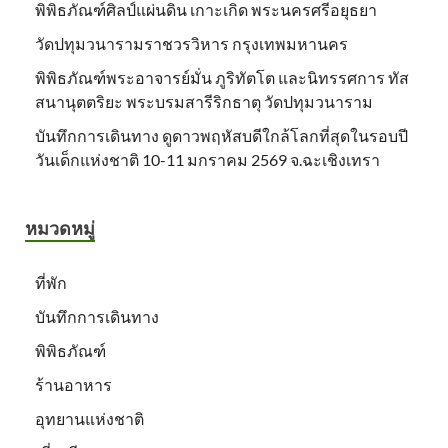
พิพิธภัณฑ์ศิลป์แผ่นดิน เกาะเกิด พระนครศรีอยุธยา
วัดปทุมวนารามราชวรวิหาร กรุงเทพมหานคร
พิพิธภัณฑ์พระอาจารย์มั่น ภูริทัตโต และนิทรรศการ ทัส
สนานุตตริยะ พระบรมสารีริกธาตุ วัดปทุมวนาราม
บันทึกการเดินทาง ดูดาวพฤหัสบดีใกล้โลกที่สุดในรอบปี
วันเด็กแห่งชาติ 10-11 มกราคม 2569 จ.ฉะเชิงเทรา
หมวดหมู่
ที่พัก
บันทึกการเดินทาง
พิพิธภัณฑ์
ร้านอาหาร
อุทยานแห่งชาติ