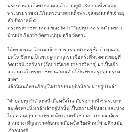
พระบาทสมเด็จพระจอมเกล้าเจ้าอยู่หัว รัชกาลที่ ๔ และ
พระบรมราชชนนีในพระบาทสมเด็จพระจุลจอมเกล้าเจ้าอยู่
หัว รัชกาลที่ ๕
ทรงพระราชทานนามของวัดว่า “วัดปทุมวนาราม” แต่ชาว
บ้านมักเรียกว่า วัดสระปทุม หรือ วัดสระ
ได้ทรงกรุณาโปรดเกล้าฯ อาราธนาพระครูชื่อ ก่ำ คุณสมฺ
ปนฺโน ซึ่งเคยเป็นพระฐานานุกรมเมื่อครั้งที่ทรงผนวชอยู่ที่
วัดบวรนิเวศวิหาร (วัดบวรนิเวศ ราชวรวิหาร) มาเป็นเจ้า
อาวาส แล้วพระราชทานสมณศักดิ์เป็น พระครูปทุมธรรม
ธาดา
แล้วนิมนต์พระภิกษุในฝ่ายธรรมยุติกนิกายมาอยู่ประจำ
“ตำบลปทุมวัน” แห่งนี้ เมื่อครั้งในสมัยรัชกาลที่ ๓ พระบาท
สมเด็จพระนั่งเกล้าเจ้าอยู่หัวนั้น เป็นสถานที่อันสงบและห่าง
ไกลความวุ่นวาย เพราะมีครอบครัวชาวลาว (อาณาจักร
ล้านช้าง) ที่ถูกกวาดต้อนมาเมื่อครั้งเวียงจันทร์พ่ายศึกสมัย
เจ้าอนุวงศ์