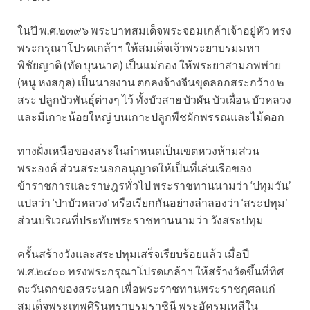
ในปี พ.ศ.๒๓๙๖ พระบาทสมเด็จพระจอมเกล้าเจ้าอยู่หัว ทรง
พระกรุณาโปรดเกล้าฯ ให้สมเด็จเจ้าพระยาบรมมหา
พิชัยญาติ (ทัต บุนนาค) เป็นแม่กอง ให้พระยาสามภพพ่าย
(หนู หงสกุล) เป็นนายงาน ตกลงจ้างจีนขุดลอกสระกว้าง ๒
สระ ปลูกบัวพันธุ์ต่างๆ ไว้ ทั้งบัวสาย บัวผัน บัวเผื่อน บัวหลวง
และมีเกาะน้อยใหญ่ บนเกาะปลูกพืชผักพรรณและไม้ดอก
ทางฝั่งเหนือของสระในกำหนดเป็นเขตหวงห้ามส่วน
พระองค์ ส่วนสระนอกอนุญาตให้เป็นที่เล่นเรือของ
ข้าราชการและราษฎรทั่วไป พระราชทานนามว่า ‘ปทุมวัน’
แปลว่า ‘ป่าบัวหลวง’ หรือเรียกกันอย่างลำลองว่า ‘สระปทุม’
ส่วนบริเวณที่ประทับพระราชทานนามว่า วังสระปทุม
ครั้นสร้างวังและสระปทุมเสร็จเรียบร้อยแล้ว เมื่อปี
พ.ศ.๒๔๐๐ ทรงพระกรุณาโปรดเกล้าฯ ให้สร้างวัดขึ้นที่ทิศ
ตะวันตกของสระนอก เพื่อพระราชทานพระราชกุศลแก่
สมเด็จพระเทพศิรินทราบรมราชินี พระอัครมเหสีใน