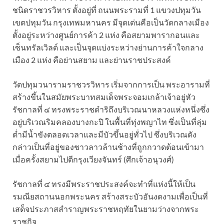
ชนิดราชวรวิหาร ตั้งอยู่ที่ ถนนพระรามที่ 1 แขวงปทุมวัน
เขตปทุมวัน กรุงเทพมหานคร มีจุดเด่นคือเป็นวัดกลางเมือง
ตั้งอยู่ระหว่างศูนย์การค้า 2 แห่ง คือสยามพารากอนและ
เซ็นทรัลเวิลด์ และเป็นจุดแบ่งระหว่างย่านการค้าใจกลาง
เมือง 2 แห่ง คือย่านสยาม และย่านราชประสงค์
วัดปทุมวนารามราชวรวิหาร เริ่มจากการเป็น พระอารามที่
สร้างขึ้นในสมัยพระบาทสมเด็จพระจอมเกล้าเจ้าอยู่หัว
รัชกาลที่ ๔ ทรงพระราชดำริถึงบริเวณนาหลวงแห่งหนึ่งซึ่ง
อยู่บริเวณริมคลองบางกะปิ ในพื้นที่ทุ่งพญาไท ซึ่งเป็นที่ลุ่ม
ต่ำมีน้ำขังตลอดเวลาและมีบัวขึ้นอยู่ทั่วไป ซึ่งบริเวณดัง
กล่าวเป็นที่อยู่ของชาวลาวล้านช้างที่ถูกกวาดต้อนเข้ามา
เมื่อครั้งสยามไปตีกรุงเวียงจันทร์ (ศึกเจ้าอนุวงศ์)
รัชกาลที่ ๔ ทรงมีพระราชประสงค์จะทำที่แห่งนี้ให้เป็น
รมณียสถานนอกพระนคร สร้างสระบัวอันงดงามเพื่อเป็นที่
เสด็จประภาสสำราญพระราชหฤทัยในยามว่างจากพระ
ราชกิจ